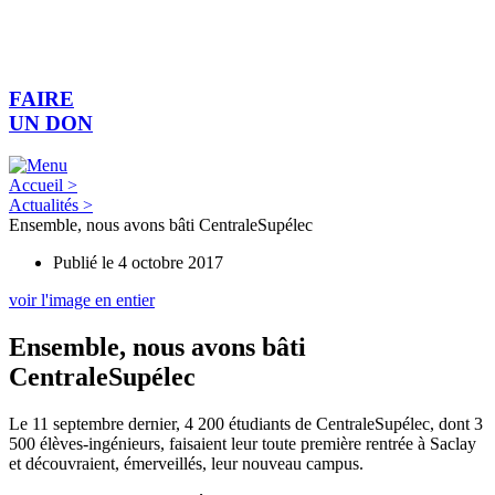
Aller
au
contenu
FAIRE
UN DON
Accueil >
Actualités >
Ensemble, nous avons bâti CentraleSupélec
Publié le
4 octobre 2017
voir l'image en entier
Ensemble, nous avons bâti
CentraleSupélec
Le 11 septembre dernier, 4 200 étudiants de CentraleSupélec, dont 3
500 élèves-ingénieurs, faisaient leur toute première rentrée à Saclay
et découvraient, émerveillés, leur nouveau campus.