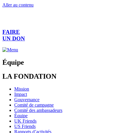
Aller au contenu
FAIRE
UN DON
Équipe
LA FONDATION
Mission
Impact
Gouvernance
Comité de campagne
Comité des ambassadeurs
Équipe
UK Friends
US Friends
Rapports d’activités