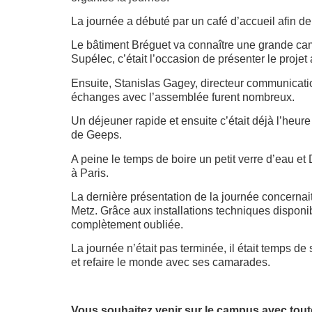
La journée a débuté par un café d’accueil afin de 
Le bâtiment Bréguet va connaître une grande cam
Supélec, c’était l’occasion de présenter le proje
Ensuite, Stanislas Gagey, directeur communicatio
échanges avec l’assemblée furent nombreux.
Un déjeuner rapide et ensuite c’était déjà l’heur
de Geeps.
A peine le temps de boire un petit verre d’eau et
à Paris.
La dernière présentation de la journée concernait 
Metz. Grâce aux installations techniques disponibl
complètement oubliée.
La journée n’était pas terminée, il était temps d
et refaire le monde avec ses camarades.
Vous souhaitez venir sur le campus avec toute