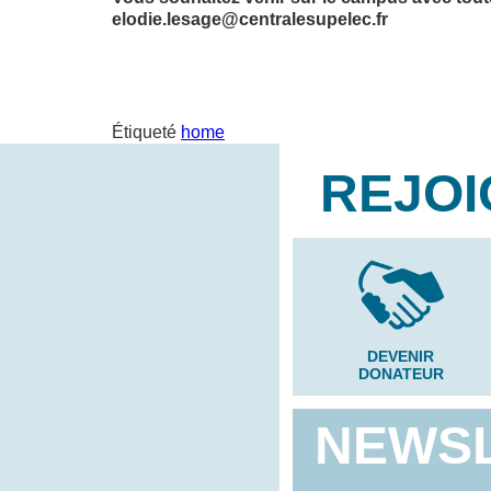
elodie.lesage@centralesupelec.fr
Étiqueté
home
REJOI
DEVENIR
DONATEUR
NEWS