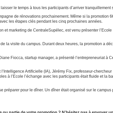
laisser le temps à tous les participants d’arriver tranquillement
pagne de rénovations prochainement. Même si la promotion 66 a 
t avec les étapes clés pendant les cinq prochaines années.
n et marketing de CentraleSupélec, est venu présenter l’Ecole a
e de la visite du campus. Durant deux heures, la promotion a dé
 Diane Fiocca, startup manager, a présenté l’entrepreneuriat à Ce
l’Intelligence Artificielle (IA), Jérémy Fix, professeur-chercheur
es à l’Ecole l’échange avec les participants était fluide et la 
e se préparer pour le dîner. Un dîner était organisé sur le campu
 ou partie de votre promotion ? N’hésitez pas à envoyer un