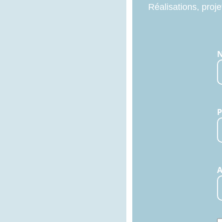
Réalisations, proje
N
A