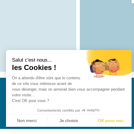
Salut c'est nous...
les Cookies !
On a attendu d'être sûrs que le contenu
de ce site vous intéresse avant de
3 rue Joliot-Curie
vous déranger, mais on aimerait bien vous accompagner pendant
91190 Gif-sur-Yvette
votre visite...
C'est OK pour vous ?
Contact / Accès
Consentements certifiés par
CentraleSupélec
CentraleSupélec Alumni
Non merci
Je choisis
OK pour moi
Plateforme de Gestion du Consentement : Personnalisez vo
Axeptio consent