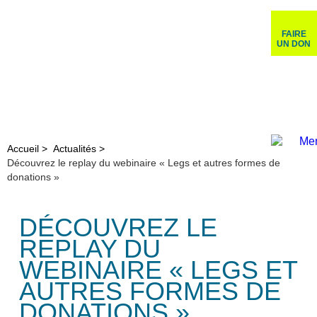
FAIRE
UN DON
Accueil >
Actualités >
Découvrez le replay du webinaire « Legs et autres formes de
donations »
DÉCOUVREZ LE
REPLAY DU
WEBINAIRE « LEGS ET
AUTRES FORMES DE
DONATIONS »