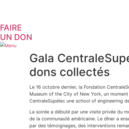
Aller
au
contenu
FAIRE
UN DON
Gala CentraleSup
dons collectés
Le 16 octobre dernier, la Fondation CentraleSu
Museum of the City of New York, un moment d
CentraleSupélec une school of engineering d
La soirée a débuté par une visite privée du mus
de la communauté américaine. Le dîner a ensui
par des témoignages, des interventions remar