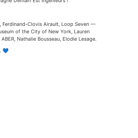
pagne Demain Est Ingenieurs !
g, Ferdinand-Clovis Airault, Loop Seven —
Museum of the City of New York, Lauren
 ABER, Nathalie Bousseau, Elodie Lesage.
. 💙