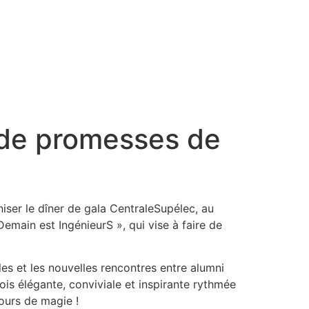
 de promesses de
niser le dîner de gala CentraleSupélec, au
ain est IngénieurS », qui vise à faire de
lles et les nouvelles rencontres entre alumni
is élégante, conviviale et inspirante rythmée
ours de magie !