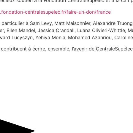
précieux soutien à la Fondation CentraleSupélec et à la cam
fondation-centralesupelec.fr/faire-un-don/france
t particulier à Sam Levy, Matt Maisonnier, Alexandre Truon
, Ellen Mandel, Jessica Crandall, Luana Olivieri-Whittle, 
Edward Lucyszyn, Yehiya Monla, Mohamed Azahriou, Caroline
contribuent à écrire, ensemble, l’avenir de CentraleSupélec